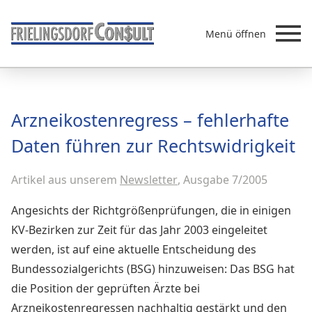
Menü öffnen
Beratung
Arzneikostenregress – fehlerhafte
Leistungen
Daten führen zur Rechtswidrigkeit
Überb
Akademie
Artikel aus unserem
MVZ/Ärztenetze
Newsletter
, Ausgabe 7/2005
Über uns
Angesichts der Richtgrößenprüfungen, die in einigen
Newsletter & Presse
KV-Bezirken zur Zeit für das Jahr 2003 eingeleitet
werden, ist auf eine aktuelle Entscheidung des
Bundessozialgerichts (BSG) hinzuweisen: Das BSG hat
die Position der geprüften Ärzte bei
Arzneikostenregressen nachhaltig gestärkt und den