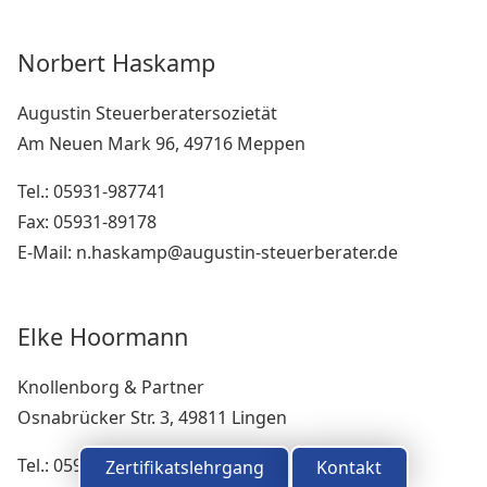
Norbert Haskamp
Augustin Steuerberatersozietät
Am Neuen Mark 96, 49716 Meppen
Tel.: 05931-987741
Fax: 05931-89178
E-Mail: n.haskamp@augustin-steuerberater.de
Kontakt
Impressum
Elke Hoormann
Datenschutz
Knollenborg & Partner
Dunklere Farben verwenden
Osnabrücker Str. 3, 49811 Lingen
Schriftgröße erhöhen
Tel.: 0591-912770
Zertifikatslehrgang
Kontakt