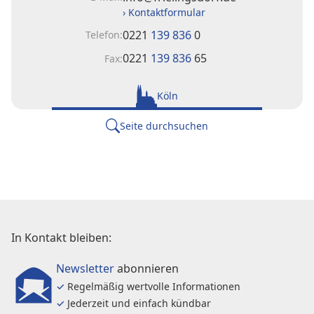
› Kontaktformular
0221
139 836
0
Telefon:
0221
139 836
65
Fax:
Köln
Seite durchsuchen
Kontakt
In Kontakt bleiben:
Impressum
Newsletter
abonnieren
Datenschutz
✓
Regelmäßig wertvolle Informationen
Dunklere Farben verwenden
✓
Jederzeit und einfach kündbar