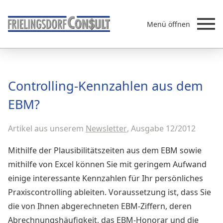
Menü öffnen
Beratung
Controlling-Kennzahlen aus dem
Leistungen
EBM?
Überb
Akademie
Artikel aus unserem
MVZ/Ärztenetze
Newsletter
, Ausgabe 12/2012
Über uns
Mithilfe der Plausibilitätszeiten aus dem EBM sowie
Newsletter & Presse
mithilfe von Excel können Sie mit geringem Aufwand
einige interessante Kennzahlen für Ihr persönliches
Praxiscontrolling ableiten. Voraussetzung ist, dass Sie
die von Ihnen abgerechneten EBM-Ziffern, deren
Abrechnungshäufigkeit, das EBM-Honorar und die