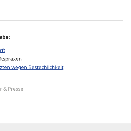
gabe:
rft
ftspraxen
rzten wegen Bestechlichkeit
r & Presse