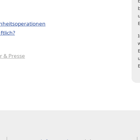
önheitsoperationen
tlich?
r & Presse