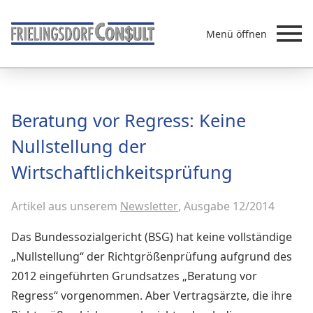
Menü öffnen
Beratung
Beratung vor Regress: Keine
Leistungen
Nullstellung der
Überb
Akademie
Wirtschaftlichkeitsprüfung
MVZ/Ärztenetze
Über uns
Artikel aus unserem
Newsletter
, Ausgabe 12/2014
Newsletter & Presse
Das Bundessozialgericht (BSG) hat keine vollständige
„Nullstellung“ der Richtgrößenprüfung aufgrund des
2012 eingeführten Grundsatzes „Beratung vor
Regress“ vorgenommen. Aber Vertragsärzte, die ihre