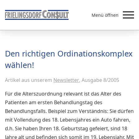
Menü öffnen
Beratung
Den richtigen Ordinationskomplex
Leistungen
wählen!
Überb
Akademie
Artikel aus unserem
MVZ/Ärztenetze
Newsletter
, Ausgabe 8/2005
Über uns
Für die Alterszuordnung relevant ist das Alter des
Newsletter & Presse
Patienten am ersten Behandlungstag des
Behandlungsfalls. Beispiel zum Verständnis: Sie dürfen
mit Vollendung des 18. Lebensjahres ein Auto fahren,
d.h. Sie haben Ihren 18. Geburtstag gefeiert, sind 18
Jahre alt und befinden sich somit im 19. Lebensjahr. Mit