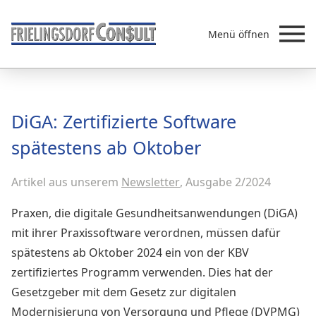
Menü öffnen
Beratung
DiGA: Zertifizierte Software
Leistungen
spätestens ab Oktober
Überb
Akademie
Artikel aus unserem
MVZ/Ärztenetze
Newsletter
, Ausgabe 2/2024
Über uns
Praxen, die digitale Gesundheitsanwendungen (DiGA)
Newsletter & Presse
mit ihrer Praxissoftware verordnen, müssen dafür
spätestens ab Oktober 2024 ein von der KBV
zertifiziertes Programm verwenden. Dies hat der
Gesetzgeber mit dem Gesetz zur digitalen
Modernisierung von Versorgung und Pflege (DVPMG)