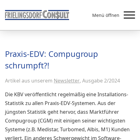
Menü öffnen
Beratung
Praxis-EDV: Compugroup
Leistungen
schrumpft?!
Überb
Akademie
Artikel aus unserem
MVZ/Ärztenetze
Newsletter
, Ausgabe 2/2024
Über uns
Die KBV veröffentlicht regelmäßig eine Installations-
Newsletter & Presse
Statistik zu allen Praxis-EDV-Systemen. Aus der
jüngsten Statistik geht hervor, dass Marktführer
Compugroup (CGM) mit einigen seiner wichtigsten
Systeme (z.B. Medistar, Turbomed, Albis, M1) Kunden
verliert. Ein anderes Schwergewicht im Software-