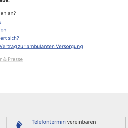
gabe:
en an?
5
ion
rt sich?
t Vertrag zur ambulanten Versorgung
r & Presse
Telefontermin
vereinbaren