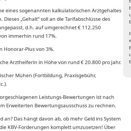
e eines sogenannten kalkulatorischen Arztgehaltes
 Dieses „Gehalt“ soll an die Tarifabschlüsse des
 angepasst, d.h. auf umgerechnet € 112.250
von immerhin rund 17%.
in Honorar-Plus von 3%.
che Arzthelferin in Höhe von rund € 20.800 pro Jahr.
ischer Mühen (Fortbildung, Praxisgebühr,
.).
 vorgeschlagenen Leistungs-Bewertungen ist nach
r im Erweiterten Bewertungsausschuss zu rechnen.
d an? Das hängt davon ab, ob mehr Geld ins System
 die KBV-Forderungen komplett umzusetzen! Über