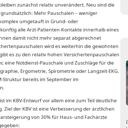
bleiben zunächst relativ unverändert. Neu sind die
lt grundsätzlich: Mehr Pauschalen – weniger
nskomplex umgetauft in Grund- oder
künftig alle Arzt-Patienten-Kontakte innerhalb eines
önnen damit nicht mehr separat abgerechnet
chertenpauschalen wird es weiterhin die gewohnten
ibt es zu den relativ hohen Versichertenpauschalen
r, eine Notdienst-Pauschale und Zuschläge für die
graphie, Ergometrie, Spirometrie oder Langzeit-EKG.
M-Struktur bereits im September im
n.
t im KBV-Entwurf vor allem eine zum Teil deutliche
 Ziel der KBV ist eine Verbesserung der ärztlichen
rarsteigerung von 30% für Haus- und Fachärzte
ngegeben: