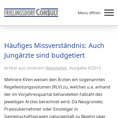
Menü öffnen
Beratung
Häufiges Missverständnis: Auch
Leistungen
Jungärzte sind budgetiert
Überb
Akademie
Artikel aus unserem
MVZ/Ärztenetze
Newsletter
, Ausgabe 4/2015
Über uns
Mehrere KVen weisen den Ärzten ein sogenanntes
Newsletter & Presse
Regelleistungsvolumen (RLV) zu, welches u.a. anhand
der im Vorjahresquartal behandelten Fallzahl des
jeweiligen Arztes berechnet wird. Da Neugründer,
Praxisübernehmer oder Einsteiger in
Gemeinschaftspraxen naturgemäß zu Beginn über