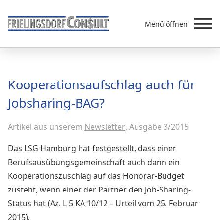
Menü öffnen
Beratung
Kooperationsaufschlag auch für
Leistungen
Jobsharing-BAG?
Überb
Akademie
Artikel aus unserem
MVZ/Ärztenetze
Newsletter
, Ausgabe 3/2015
Über uns
Das LSG Hamburg hat festgestellt, dass einer
Newsletter & Presse
Berufsausübungsgemeinschaft auch dann ein
Kooperationszuschlag auf das Honorar-Budget
zusteht, wenn einer der Partner den Job-Sharing-
Status hat (Az. L 5 KA 10/12 – Urteil vom 25. Februar
2015).