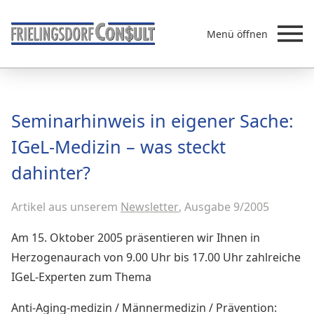
Menü öffnen
Beratung
Seminarhinweis in eigener Sache:
Leistungen
IGeL-Medizin – was steckt
Überb
Akademie
dahinter?
MVZ/Ärztenetze
Über uns
Artikel aus unserem
Newsletter
, Ausgabe 9/2005
Newsletter & Presse
Am 15. Oktober 2005 präsentieren wir Ihnen in
Herzogenaurach von 9.00 Uhr bis 17.00 Uhr zahlreiche
IGeL-Experten zum Thema
Anti-Aging-medizin / Männermedizin / Prävention: