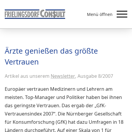
Menü öffnen
Beratung
Ärzte genießen das größte
Leistungen
Vertrauen
Überb
Akademie
Artikel aus unserem
MVZ/Ärztenetze
Newsletter
, Ausgabe 8/2007
Über uns
Europäer vertrauen Medizinern und Lehrern am
Newsletter & Presse
meisten. Top-Manager und Politiker haben bei ihnen
das geringste Vertrauen. Das ergab der „GfK-
Vertrauensindex 2007“. Die Nürnberger Gesellschaft
für Konsumforschung (GfK) hat dazu Umfragen in 18
Ländern durchgeführt. Auf einer Skala von 1 für