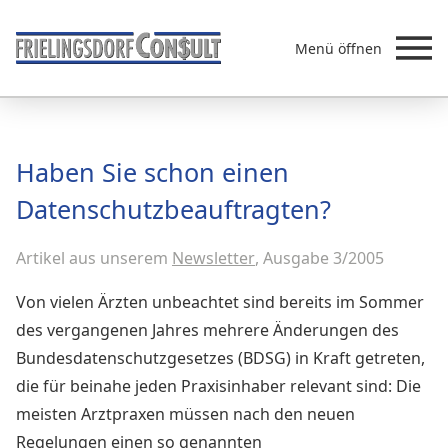
Menü öffnen
Beratung
Haben Sie schon einen
Leistungen
Datenschutzbeauftragten?
Überb
Akademie
Artikel aus unserem
MVZ/Ärztenetze
Newsletter
, Ausgabe 3/2005
Über uns
Von vielen Ärzten unbeachtet sind bereits im Sommer
Newsletter & Presse
des vergangenen Jahres mehrere Änderungen des
Bundesdatenschutzgesetzes (BDSG) in Kraft getreten,
die für beinahe jeden Praxisinhaber relevant sind: Die
meisten Arztpraxen müssen nach den neuen
Regelungen einen so genannten