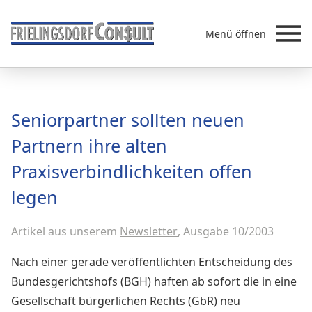
Menü öffnen
Beratung
Seniorpartner sollten neuen
Leistungen
Partnern ihre alten
Überb
Akademie
Praxisverbindlichkeiten offen
MVZ/Ärztenetze
legen
Über uns
Newsletter & Presse
Artikel aus unserem
Newsletter
, Ausgabe 10/2003
Nach einer gerade veröffentlichten Entscheidung des
Bundesgerichtshofs (BGH) haften ab sofort die in eine
Gesellschaft bürgerlichen Rechts (GbR) neu