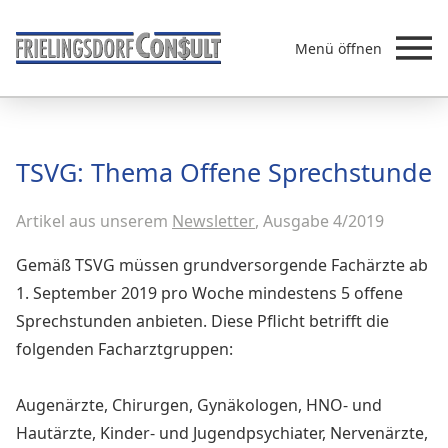
Menü öffnen
Beratung
TSVG: Thema Offene Sprechstunde
Leistungen
Artikel aus unserem
Newsletter
, Ausgabe 4/2019
Überb
Akademie
MVZ/Ärztenetze
Gemäß TSVG müssen grundversorgende Fachärzte ab
Über uns
1. September 2019 pro Woche mindestens 5 offene
Sprechstunden anbieten. Diese Pflicht betrifft die
Newsletter & Presse
folgenden Facharztgruppen:
Augenärzte, Chirurgen, Gynäkologen, HNO- und
Hautärzte, Kinder- und Jugendpsychiater, Nervenärzte,