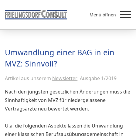
Menü öffnen
Beratung
Umwandlung einer BAG in ein
Leistungen
MVZ: Sinnvoll?
Überb
Akademie
Artikel aus unserem
MVZ/Ärztenetze
Newsletter
, Ausgabe 1/2019
Über uns
Nach den jüngsten gesetzlichen Änderungen muss die
Newsletter & Presse
Sinnhaftigkeit von MVZ für niedergelassene
Vertragsärzte neu bewertet werden.
U.a. die folgenden Aspekte lassen die Umwandlung
einer klassischen Berufsausübungsgemeinschaft in