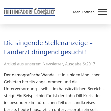
Menü öffnen
Beratung
Die singende Stellenanzeige –
Leistungen
Landarzt dringend gesucht!
Überb
Akademie
Artikel aus unserem
MVZ/Ärztenetze
Newsletter
, Ausgabe 6/2017
Über uns
Der demografische Wandel ist in einigen ländlichen
Newsletter & Presse
Gebieten bereits angekommen und die
Unterversorgung – selbst im hausärztlichen Bereich –
steigt. Ein Beispiel hierfür ist der Lahn-Dill-Kreis, der
insbesondere im nördlichen Teil des Landkreises
bereits heute hausärztlich unterversorgt sein soll.