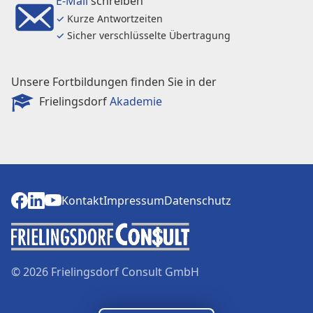
E-Mail
schreiben
✓
Kurze Antwortzeiten
✓
Sicher verschlüsselte Übertragung
Unsere Fortbildungen finden Sie in der
Frielingsdorf
Akademie
Kontakt
Impressum
Datenschutz
Kontakt
Impressum
Datenschutz
© 2026 Frielingsdorf Consult GmbH
Dunklere Farben verwenden
Schriftgröße erhöhen