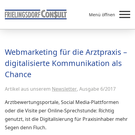
Menü öffnen
Beratung
Webmarketing für die Arztpraxis –
Leistungen
digitalisierte Kommunikation als
Überb
Akademie
Chance
MVZ/Ärztenetze
Über uns
Artikel aus unserem
Newsletter
, Ausgabe 6/2017
Newsletter & Presse
Arztbewertungsportale, Social Media-Plattformen
oder die Visite per Online-Sprechstunde: Richtig
genutzt, ist die Digitalisierung für Praxisinhaber mehr
Segen denn Fluch.