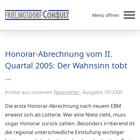
Menü öffnen
Beratung
Honorar-Abrechnung vom II.
Leistungen
Quartal 2005: Der Wahnsinn tobt
Überb
Akademie
…
MVZ/Ärztenetze
Über uns
Artikel aus unserem
Newsletter
, Ausgabe 10/2005
Newsletter & Presse
Die erste Honorar-Abrechnung nach neuem EBM
erweist sich als Lotterie. Wer eine Niete zieht, muss
sogar Honorar zurück zahlen. Besonders irritierend ist
die regional unterschiedliche Einstufung wichtiger