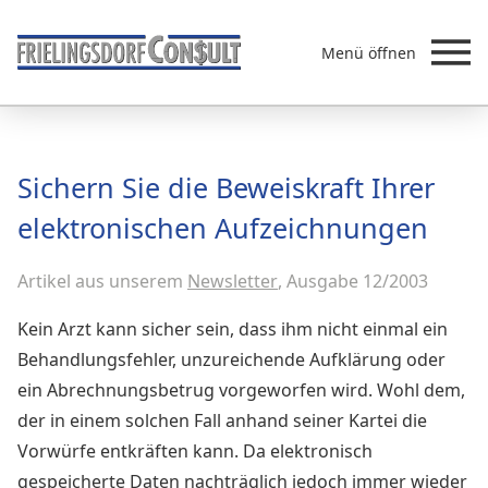
Menü öffnen
Beratung
Sichern Sie die Beweiskraft Ihrer
Leistungen
elektronischen Aufzeichnungen
Überb
Akademie
Artikel aus unserem
MVZ/Ärztenetze
Newsletter
, Ausgabe 12/2003
Über uns
Kein Arzt kann sicher sein, dass ihm nicht einmal ein
Newsletter & Presse
Behandlungsfehler, unzureichende Aufklärung oder
ein Abrechnungsbetrug vorgeworfen wird. Wohl dem,
der in einem solchen Fall anhand seiner Kartei die
Vorwürfe entkräften kann. Da elektronisch
gespeicherte Daten nachträglich jedoch immer wieder