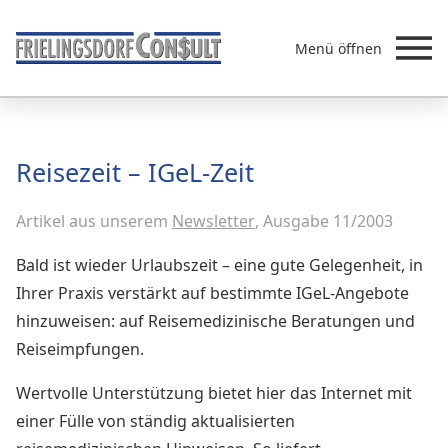
Menü öffnen
Beratung
Reisezeit – IGeL-Zeit
Leistungen
Artikel aus unserem
Newsletter
, Ausgabe 11/2003
Überb
Akademie
MVZ/Ärztenetze
Bald ist wieder Urlaubszeit – eine gute Gelegenheit, in
Über uns
Ihrer Praxis verstärkt auf bestimmte IGeL-Angebote
hinzuweisen: auf Reisemedizinische Beratungen und
Newsletter & Presse
Reiseimpfungen.
Wertvolle Unterstützung bietet hier das Internet mit
einer Fülle von ständig aktualisierten